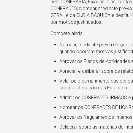
vincula o confrade devidamente trajado à
pela CONFRARIA; Fixar as jóias, quotas
Confraria do Vinho de Carcavelos.
CONFRADES; Nomear, mediante prévia
GERAL e da CÚRIA BÁQUICA e destituí-l
Estandarte
por motivos justificados.
Compete ainda:
Em forma retangular, em tecido de cetim, de
cor grená, numa referência explícita à cor
Nomear, mediante prévia eleição,
que universalmente caracteriza o vinho,
quando ocorram motivos justificad
apresenta no canto superior esquerdo o
Aprovar os Planos de Actividades 
logotipo da confraria, lendo-se, ao centro,
“Confraria do Vinho de Carcavelos” e
Apreciar e deliberar sobre os relat
imediatamente abaixo o lema “Meritum
Velar pelo cumprimento das obrigaç
Causae” (O Mérito da Causa). Pode assumir 
sobre a alteração dos Estatutos.
forma de “Bandeira”, de “Pendão” e ainda de
“Guião”.
Admitir os CONFRADES IRMÃOS e p
Nomear os CONFRADES DE HONRA
Hino
Aprovar os Regulamentos Internos
Representa sempre uma mais-valia cultural e
Deliberar sobre as matérias de in
para além disso, contribui para valorizar e