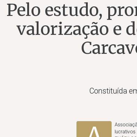
Pelo estudo, pr
valorização e 
Carcav
Constituída em
Associação
lucrativo