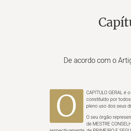
preta, debruado a dourado. Trata-se de um
chapéu muito popular no séc. XVIII, quer no
Capít
vestuário civil, quer no militar.
Fazem parte integrante do traje, a para além
do chapéu, a tambuladeira e o distintivo,
devendo este ser colocado na parte
esquerda da sobrecapa. Por sua vez, a
tambuladeira surgirá suspensa num
De acordo com o Arti
escapulário em tons negros orlados a
dourado. A tambuladeira deverá, portanto,
ser usada por todos os confrades irmãos,
sempre que os mesmos se trajarem,
O
competindo à Cúria Báquica (a Direcção da
CAPÍTULO GERAL é o ó
Confraria) autorizar os momentos em que os
constituído por to
Confrades devem usar o traje da Confraria.
pleno uso dos seus dir
Tambuladeira
O seu órgão represent
de MESTRE CONSELHEIR
respectivamente, de PRIMEIRO E SEG