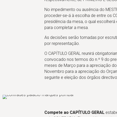
É uma pequena peça em forma côncava e
arredondada, geralmente em prata, cobre ou
No impedimento ou ausência do MEST
estanho (ou outro elemento químico) que
proceder-se-á à escolha de entre os 
nas confrarias báquicas pretende simbolizar
presidência da mesa, o qual escolherá
o momento da avaliação do vinho. Contém
para completar a mesa.
no seu fundo o logotipo da Confraria o qual
As decisões serão tomadas por escrut
procura traduzir a representação
por representação.
iconográfica do vinho a gotejar e do brasão
de armas dos Carvalhos, a família de
O CAPÍTULO GERAL reunirá obrigatoria
Sebastião José de Carvalho e Melo, o Cond
convocado nos termos do n.º 9 do pre
de Oeiras. Reza a história que foi criada há
meses de Março para a apreciação do R
mais de 200 anos, na Borgonha, para que os
Novembro para a apreciação do Orçame
adegueiros pudessem degustar os vinhos
seguinte e eleição dos órgãos directiv
nas escuras caves vinícolas.
Distintivo
É uma insígnia, um emblema, um acessório
apresentado para identificar a Confraria, e
Compete ao CAPÍTULO GERAL
estabe