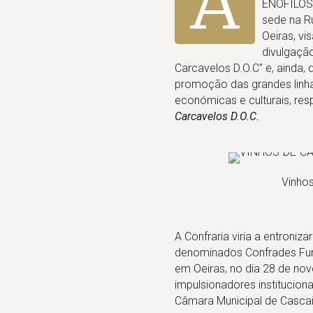
A
ENÓFILOS
sede na Ru
Oeiras, v
divulgação
Carcavelos D.O.C" e, ainda,
promoção das grandes linha
económicas e culturais, re
Carcavelos D.O.C.
Vinho
A Confraria viria a entroniza
denominados Confrades Fun
em Oeiras, no dia 28 de n
impulsionadores institucion
Câmara Municipal de Cascai