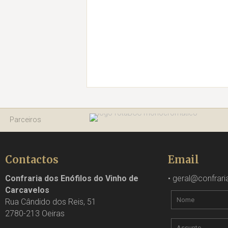
Parceiros
Contactos
Email
Confraria dos Enófilos do Vinho de
•
geral@confrari
Carcavelos
Rua Cândido dos Reis, 51
2780-213 Oeiras