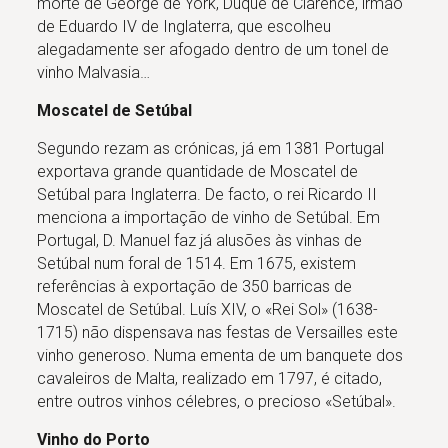
morte de George de York, Duque de Clarence, irmão
de Eduardo IV de Inglaterra, que escolheu
alegadamente ser afogado dentro de um tonel de
vinho Malvasia…
Moscatel de Setúbal
Segundo rezam as crónicas, já em 1381 Portugal
exportava grande quantidade de Moscatel de
Setúbal para Inglaterra. De facto, o rei Ricardo II
menciona a importação de vinho de Setúbal. Em
Portugal, D. Manuel faz já alusões às vinhas de
Setúbal num foral de 1514. Em 1675, existem
referências à exportação de 350 barricas de
Moscatel de Setúbal. Luís XIV, o «Rei Sol» (1638-
1715) não dispensava nas festas de Versailles este
vinho generoso. Numa ementa de um banquete dos
cavaleiros de Malta, realizado em 1797, é citado,
entre outros vinhos célebres, o precioso «Setúbal».
Vinho do Porto