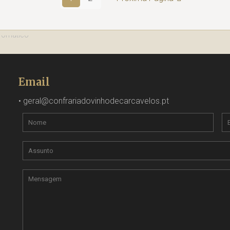
Email
•
geral@confrariadovinhodecarcavelos.pt