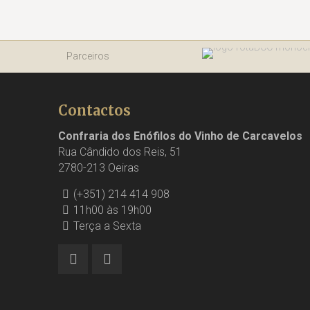
Parceiros
Contactos
Confraria dos Enófilos do Vinho de Carcavelos
Rua Cândido dos Reis, 51
2780-213 Oeiras
(+351) 214 414 908
11h00 às 19h00
Terça a Sexta