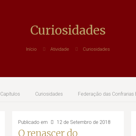
Curiosidades
Início
Atividade
Curiosidades
Capítulos
Curiosidades
Federação das Confrarias
Publicado em
12 de Setembro de 2018
O renascer do