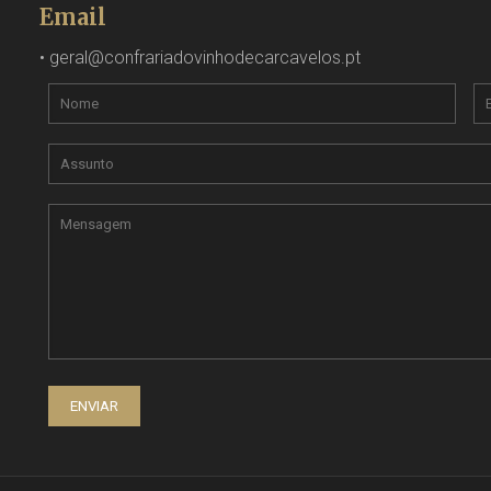
Email
•
geral@confrariadovinhodecarcavelos.pt