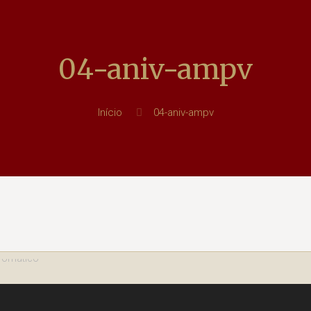
04-aniv-ampv
Início
04-aniv-ampv