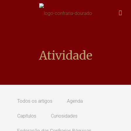
Atividade
Todos os artigos
Agenda
Capítulos
Curiosidades
Federação das Confrarias Báquicas