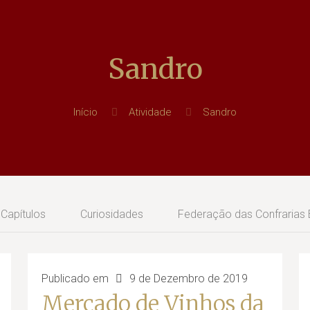
Sandro
Início
Atividade
Sandro
Capítulos
Curiosidades
Federação das Confrarias
Publicado em
9 de Dezembro de 2019
Mercado de Vinhos da