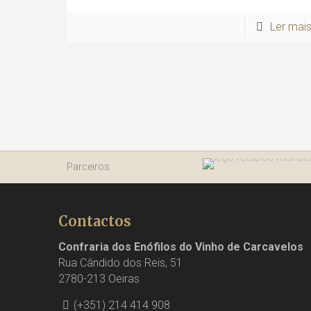
Ler mai
Parceiros
Contactos
Confraria dos Enófilos do Vinho de Carcavelos
Rua Cândido dos Reis, 51
2780-213 Oeiras
(+351) 214 414 908