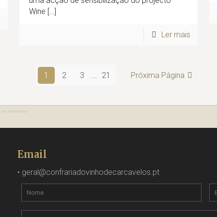
uma acção de sensibilização do projecto
Wine
[…]
s
Ler mais
1
2
3
...
21
Próxima Página
Email
•
geral@confrariadovinhodecarcavelos.pt