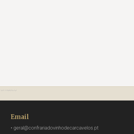
Email
•
geral@confrariadovinhodecarcavelos.pt