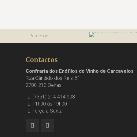
Parceiros
Contactos
Confraria dos Enófilos do Vinho de Carcavelos
Rua Cândido dos Reis, 51
2780-213 Oeiras
(+351) 214 414 908
11h00 às 19h00
Terça a Sexta