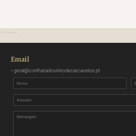
Email
•
geral@confrariadovinhodecarcavelos.pt