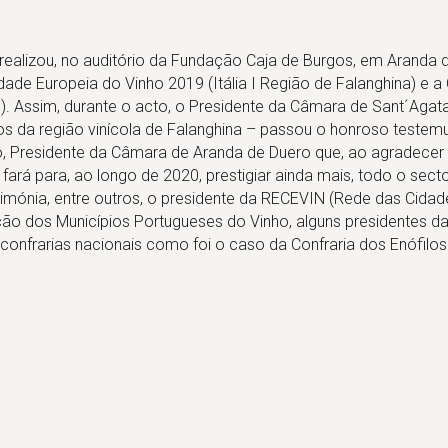
realizou, no auditório da Fundação Caja de Burgos, em Aranda 
ade Europeia do Vinho 2019 (Itália I Região de Falanghina) e a
). Assim, durante o acto, o Presidente da Câmara de Sant´Agata
s da região vinícola de Falanghina – passou o honroso testem
o, Presidente da Câmara de Aranda de Duero que, ao agradecer
ará para, ao longo de 2020, prestigiar ainda mais, todo o sector
rimónia, entre outros, o presidente da RECEVIN (Rede das Cidad
ação dos Municípios Portugueses do Vinho, alguns presidentes d
onfrarias nacionais como foi o caso da Confraria dos Enófilos