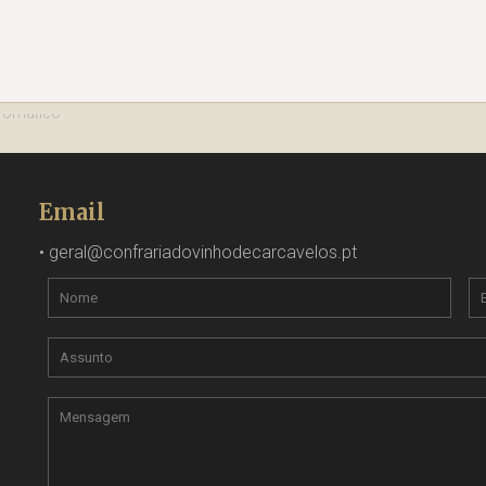
Email
•
geral@confrariadovinhodecarcavelos.pt