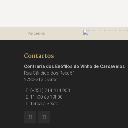
Parceiros
Contactos
Confraria dos Enófilos do Vinho de Carcavelos
Rua Cândido dos Reis, 51
2780-213 Oeiras
(+351) 214 414 908
11h00 às 19h00
Terça a Sexta