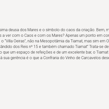
ssima deusa dos Mares e o símbolo do caos da criação. Bem, 
elos a ver com o Caos e com os Mares? Apenas um ponto em co
o “Villa Oeiras”, não na Mesopotâmia da Tiamat, mas sim em Oe
a Cândido dos Reis nº 15 e também chamado Tiamat” Trata-se 
do que um espaço de refeições e de um excelente bar, o Tiamat 
à sua gerência é o que a Confraria do Vinho de Carcavelos dese