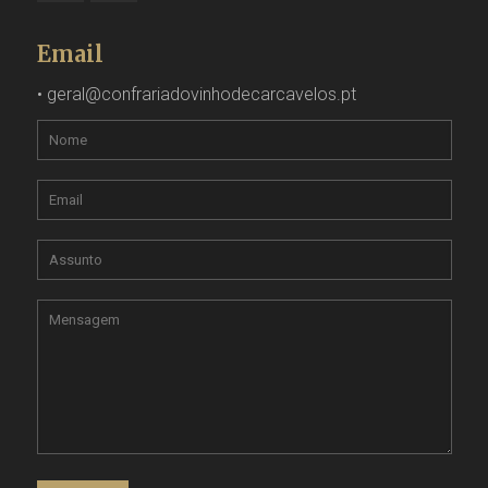
Email
•
geral@confrariadovinhodecarcavelos.pt