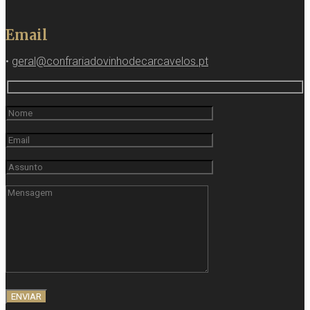
Email
•
geral@confrariadovinhodecarcavelos.pt