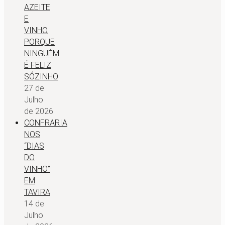
AZEITE
E
VINHO,
PORQUE
NINGUÉM
É FELIZ
SÓZINHO
27 de
Julho
de 2026
CONFRARIA
NOS
“DIAS
DO
VINHO”
EM
TAVIRA
14 de
Julho