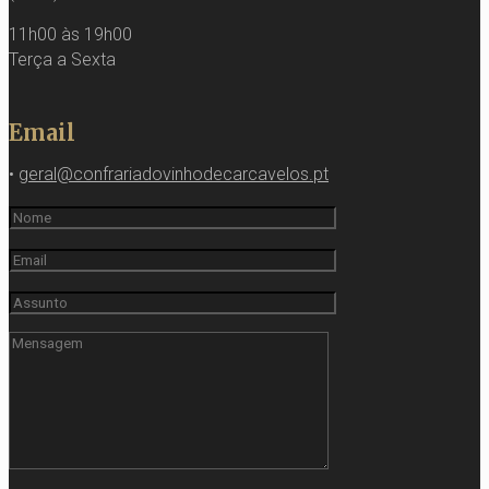
11h00 às 19h00
Terça a Sexta
Email
•
geral@confrariadovinhodecarcavelos.pt