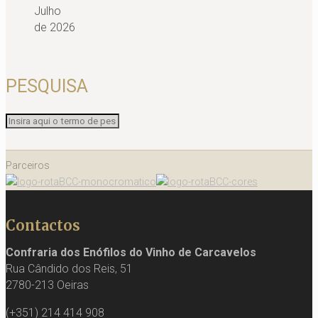
Julho
de 2026
PESQUISA
Parceiros
Contactos
Confraria dos Enófilos do Vinho de Carcavelos
Rua Cândido dos Reis, 51
2780-213 Oeiras
(+351) 214 414 908