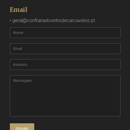
Email
•
geral@confrariadovinhodecarcavelos.pt