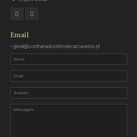
Email
•
geral@confrariadovinhodecarcavelos.pt