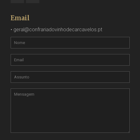
Email
•
geral@confrariadovinhodecarcavelos.pt