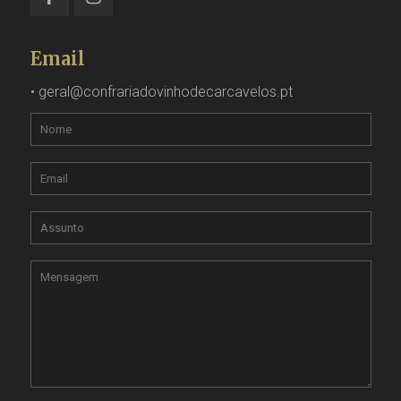
Email
•
geral@confrariadovinhodecarcavelos.pt