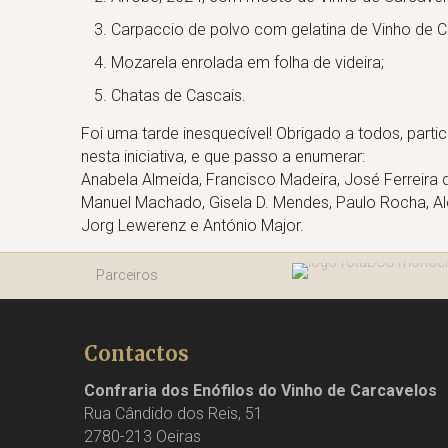
Carpaccio de polvo com gelatina de Vinho de C
Mozarela enrolada em folha de videira;
Chatas de Cascais.
Foi uma tarde inesquecível! Obrigado a todos, part
nesta iniciativa, e que passo a enumerar:
Anabela Almeida, Francisco Madeira, José Ferreira d
Manuel Machado, Gisela D. Mendes, Paulo Rocha, Ale
Jorg Lewerenz e António Major.
Parceiros
Contactos
Confraria dos Enófilos do Vinho de Carcavelos
Rua Cândido dos Reis, 51
2780-213 Oeiras