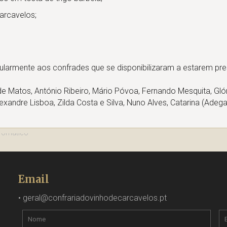
arcavelos;
icularmente aos confrades que se disponibilizaram a estarem pr
e Matos, António Ribeiro, Mário Póvoa, Fernando Mesquita, Glór
xandre Lisboa, Zilda Costa e Silva, Nuno Alves, Catarina (Adeg
Email
•
geral@confrariadovinhodecarcavelos.pt