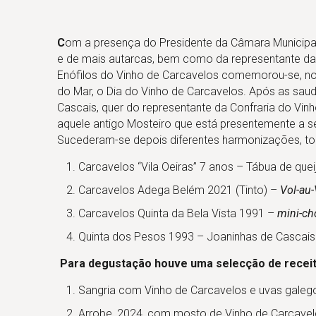
C
om a presença do Presidente da Câmara Municipal
e de mais autarcas, bem como da representante da 
Enófilos do Vinho de Carcavelos comemorou-se, no 
do Mar, o Dia do Vinho de Carcavelos. Após as saud
Cascais, quer do representante da Confraria do Vinh
aquele antigo Mosteiro que está presentemente a se
Sucederam-se depois diferentes harmonizações, tod
Carcavelos “Vila Oeiras” 7 anos – Tábua de qu
Carcavelos Adega Belém 2021 (Tinto) –
Vol-au
Carcavelos Quinta da Bela Vista 1991 –
mini-ch
Quinta dos Pesos 1993 – Joaninhas de Cascais
Para degustação houve
uma selecção de receit
Sangria com Vinho de Carcavelos e uvas galeg
Arrobe, 2024, com mosto de Vinho de Carcavelo