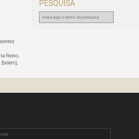
PESQUISA
esentes
ia Reino,
a Belém),