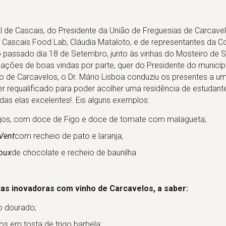
 de Cascais, do Presidente da União de Freguesias de Carcave
Cascais Food Lab, Cláudia Mataloto, e de representantes da Co
passado dia 18 de Setembro, junto às vinhas do Mosteiro de S
ações de boas vindas por parte, quer do Presidente do municíp
o de Carcavelos, o Dr. Mário Lisboa conduziu os presentes a um
r requalificado para poder acolher uma residência de estudant
as elas excelentes!. Eis alguns exemplos:
eijos, com doce de Figo e doce de tomate com malagueta;
-Vent
com recheio de pato e laranja;
oux
de chocolate e recheio de baunilha
as inovadoras com vinho de Carcavelos, a saber:
o dourado;
s em tosta de trigo barbela;