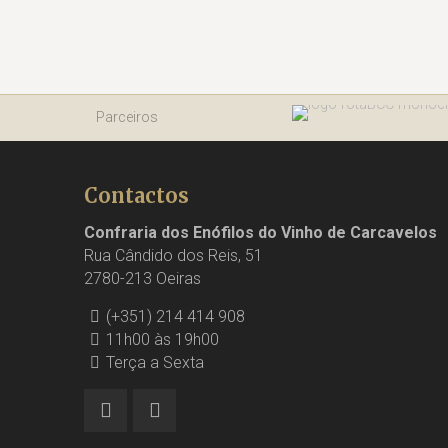
Parceiros
Contactos
Confraria dos Enófilos do Vinho de Carcavelos
Rua Cândido dos Reis, 51
2780-213 Oeiras
(+351) 214 414 908
11h00 às 19h00
Terça a Sexta