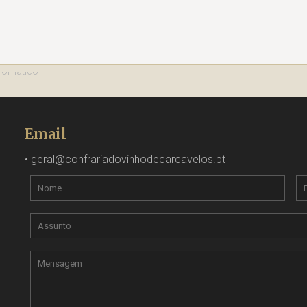
Email
•
geral@confrariadovinhodecarcavelos.pt