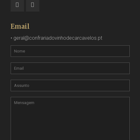
Email
•
geral@confrariadovinhodecarcavelos.pt