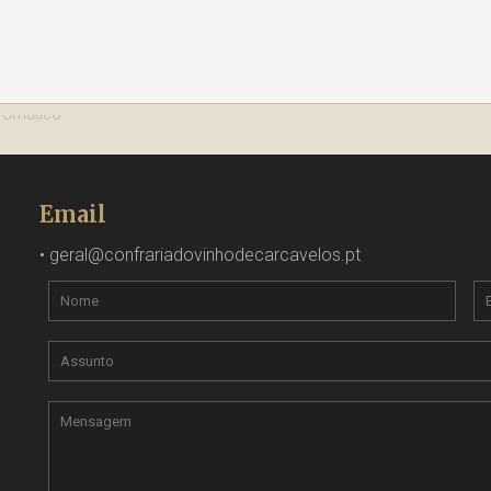
Email
•
geral@confrariadovinhodecarcavelos.pt