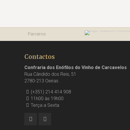
Parceiros
Contactos
Confraria dos Enófilos do Vinho de Carcavelos
Rua Cândido dos Reis, 51
2780-213 Oeiras
(+351) 214 414 908
11h00 às 19h00
Terça a Sexta