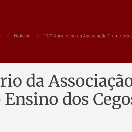
e
Notícias
137º Aniversário da Associação Promotora 
rio da Associaçã
 Ensino dos Cego