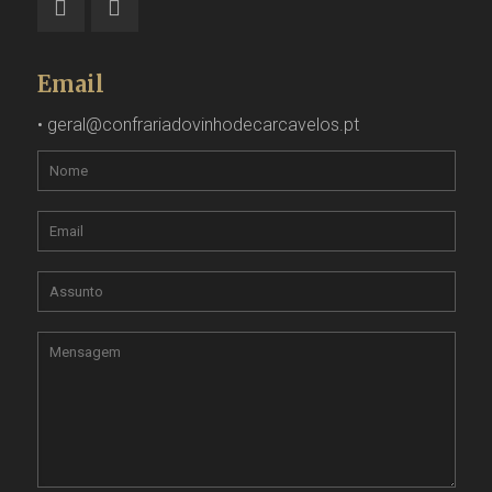
Email
•
geral@confrariadovinhodecarcavelos.pt