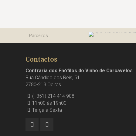
Parceiros
Contactos
Confraria dos Enófilos do Vinho de Carcavelos
Rua Cândido dos Reis, 51
2780-213 Oeiras
(+351) 214 414 908
11h00 às 19h00
Terça a Sexta