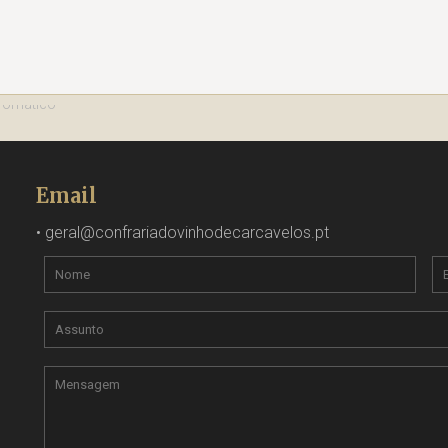
Email
•
geral@confrariadovinhodecarcavelos.pt