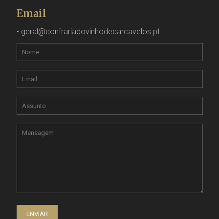
Email
•
geral@confrariadovinhodecarcavelos.pt