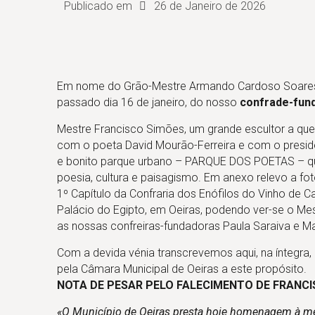
Publicado em
26 de Janeiro de 2026
Em nome do Grão-Mestre Armando Cardoso Soares,
passado dia 16 de janeiro, do nosso
confrade-fun
Mestre Francisco Simões, um grande escultor a que
com o poeta David Mourão-Ferreira e com o preside
e bonito parque urbano – PARQUE DOS POETAS – qu
poesia, cultura e paisagismo. Em anexo relevo a fot
1º Capítulo da Confraria dos Enófilos do Vinho de 
Palácio do Egipto, em Oeiras, podendo ver-se o Me
as nossas confreiras-fundadoras Paula Saraiva e Ma
Com a devida vénia transcrevemos aqui, na íntegra
pela Câmara Municipal de Oeiras a este propósito.
NOTA DE PESAR PELO FALECIMENTO DE FRANC
«O Município de Oeiras presta hoje homenagem à me