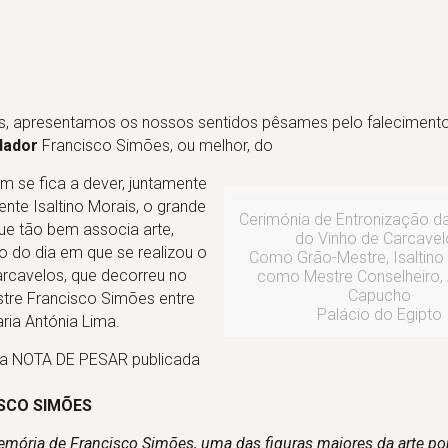
 apresentamos os nossos sentidos pêsames pelo falecimento
dador
Francisco Simões, ou melhor, do
m se fica a dever, juntamente
nte Isaltino Morais, o grande
Cerimónia de Entronização da
e tão bem associa arte,
do Vinho de Carcavel
o do dia em que se realizou o
Como Grão-Mestre, Isaltino
Carcavelos, que decorreu no
como Mestre Conselheiro, 
Capucho
stre Francisco Simões entre
Palácio do Egipto
ria Antónia Lima.
, a NOTA DE PESAR publicada
ISCO SIMÕES
mória de Francisco Simões, uma das figuras maiores da arte po