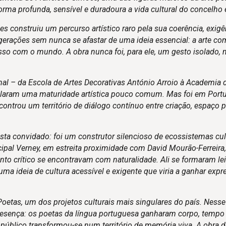
ma profunda, sensível e duradoura a vida cultural do concelho e
ões construiu um percurso artístico raro pela sua coerência, exigê
gerações sem nunca se afastar de uma ideia essencial: a arte co
isso com o mundo. A obra nunca foi, para ele, um gesto isolado,
nal – da Escola de Artes Decorativas António Arroio à Academia 
elaram uma maturidade artística pouco comum. Mas foi em Portu
controu um território de diálogo contínuo entre criação, espaço p
sta convidado: foi um construtor silencioso de ecossistemas cul
icipal Verney, em estreita proximidade com David Mourão-Ferreira
o crítico se encontravam com naturalidade. Ali se formaram lei
, uma ideia de cultura acessível e exigente que viria a ganhar exp
etas, um dos projetos culturais mais singulares do país. Nesse 
presença: os poetas da língua portuguesa ganharam corpo, tempo
 público transformou-se num território de memória viva. A obra 