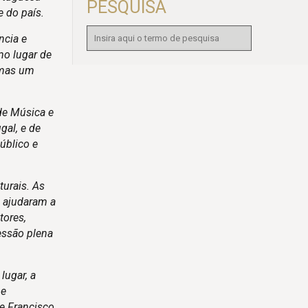
PESQUISA
 do país.
ncia e
mo lugar de
 mas um
de Música e
gal, e de
úblico e
turais. As
, ajudaram a
tores,
ressão plena
lugar, a
 e
de Francisco