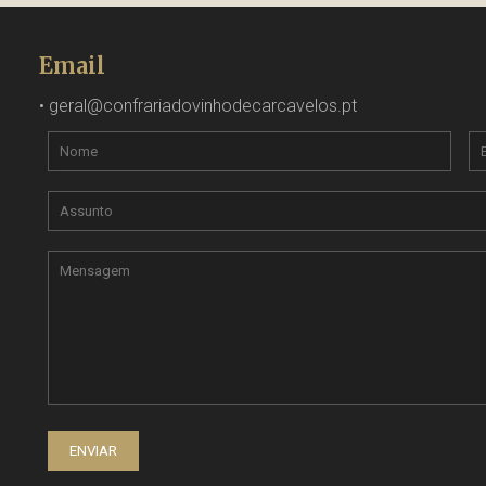
Email
•
geral@confrariadovinhodecarcavelos.pt