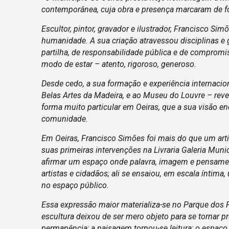
contemporânea, cuja obra e presença marcaram de for
Escultor, pintor, gravador e ilustrador, Francisco Sim
humanidade. A sua criação atravessou disciplinas e 
partilha, de responsabilidade pública e de comprom
modo de estar – atento, rigoroso, generoso.
Desde cedo, a sua formação e experiência internacio
Belas Artes da Madeira, e ao Museu do Louvre – rev
forma muito particular em Oeiras, que a sua visão en
comunidade.
Em Oeiras, Francisco Simões foi mais do que um arti
suas primeiras intervenções na Livraria Galeria Mun
afirmar um espaço onde palavra, imagem e pensament
artistas e cidadãos; ali se ensaiou, em escala íntima
no espaço público.
Essa expressão maior materializa-se no Parque dos Po
escultura deixou de ser mero objeto para se tornar 
permanência; a paisagem tornou-se leitura; o espaço