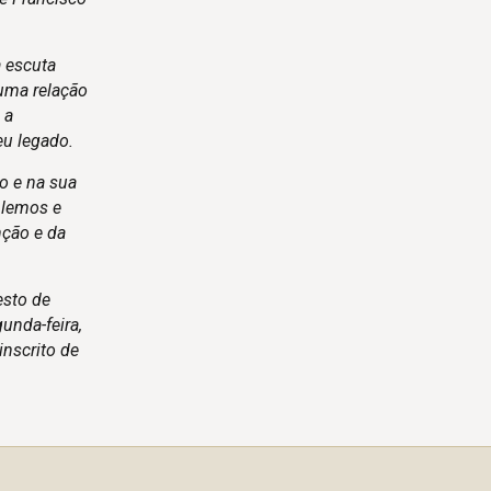
a escuta
 uma relação
 a
eu legado.
o e na sua
 lemos e
nção e da
esto de
unda-feira,
inscrito de