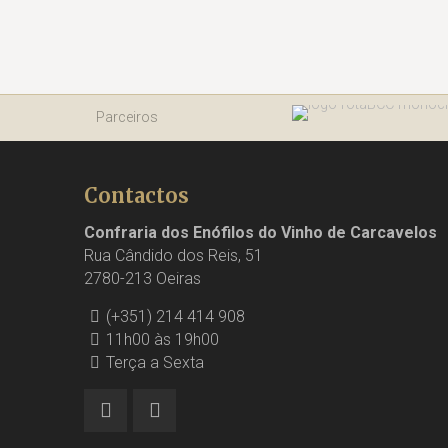
Parceiros
Contactos
Confraria dos Enófilos do Vinho de Carcavelos
Rua Cândido dos Reis, 51
2780-213 Oeiras
(+351) 214 414 908
11h00 às 19h00
Terça a Sexta