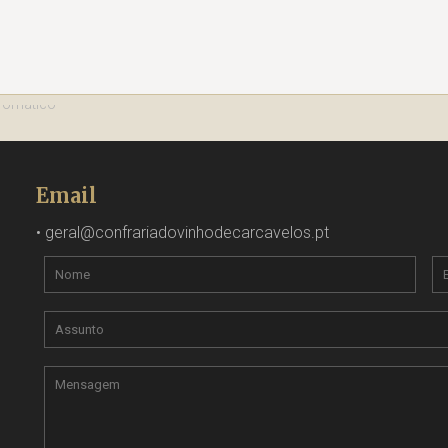
Email
•
geral@confrariadovinhodecarcavelos.pt