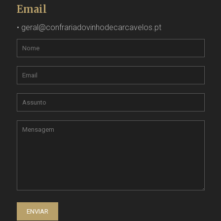
Email
•
geral@confrariadovinhodecarcavelos.pt