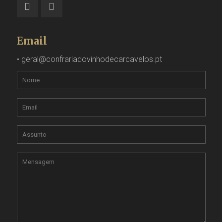
Email
•
geral@confrariadovinhodecarcavelos.pt