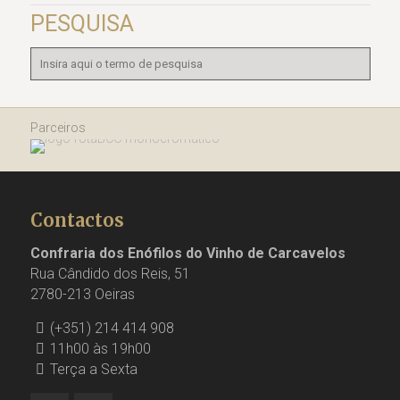
PESQUISA
Parceiros
Contactos
Confraria dos Enófilos do Vinho de Carcavelos
Rua Cândido dos Reis, 51
2780-213 Oeiras
(+351) 214 414 908
11h00 às 19h00
Terça a Sexta