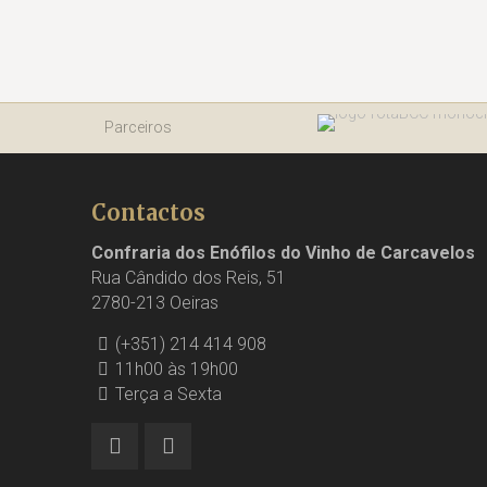
Parceiros
Contactos
Confraria dos Enófilos do Vinho de Carcavelos
Rua Cândido dos Reis, 51
2780-213 Oeiras
(+351) 214 414 908
11h00 às 19h00
Terça a Sexta