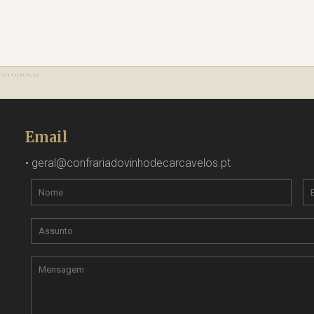
Email
•
geral@confrariadovinhodecarcavelos.pt