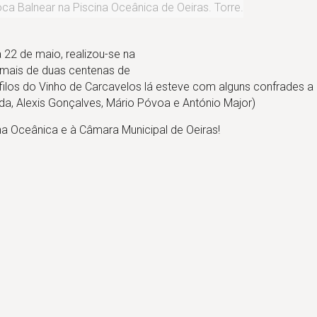
ca Balnear na Piscina Oceânica de Oeiras. Torre.
 22 de maio, realizou-se na
ou mais de duas centenas de
filos do Vinho de Carcavelos lá esteve com alguns confrades a 
eida, Alexis Gonçalves, Mário Póvoa e António Major)
a Oceânica e à Câmara Municipal de Oeiras!