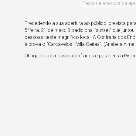
Festa de abertura da épo
Precedendo a sua abertura ao público, prevista para
5ªfeira, 21 de maio, 0 tradicional “sunset” que junt
pessoas neste magnífico local. A Confraria dos Enó
à prova o “Carcavelos I Villa Oeiras”. (Anabela Alm
Obrigado aos nossos confrades e parabéns à Piscin