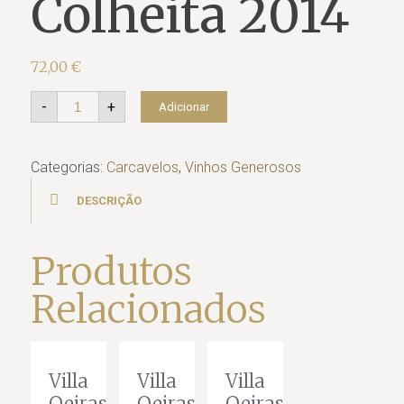
Colheita 2014
72,00
€
Quantidade
-
+
Adicionar
de
Villa
Oeiras
Colheita
Categorias:
Carcavelos
,
Vinhos Generosos
2014
DESCRIÇÃO
Produtos
Relacionados
Villa
Villa
Villa
Oeiras
Oeiras
Oeiras