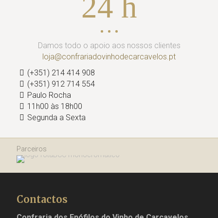
24 h
Damos todo o apoio aos nossos clientes
loja@confrariadovinhodecarcavelos.pt
(+351) 214 414 908
(+351) 912 714 554
Paulo Rocha
11h00 às 18h00
Segunda a Sexta
Parceiros
Contactos
Confraria dos Enófilos do Vinho de Carcavelos