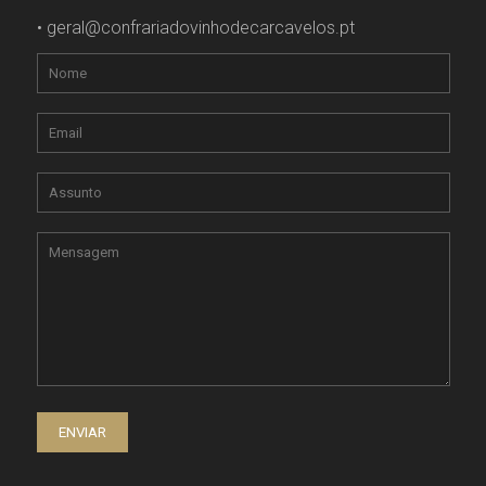
•
geral@confrariadovinhodecarcavelos.pt