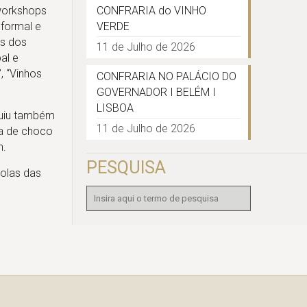
 workshops
CONFRARIA do VINHO
nformal e
VERDE
es dos
11 de Julho de 2026
bal e
, “Vinhos
CONFRARIA NO PALÁCIO DO
GOVERNADOR I BELÉM I
LISBOA
luiu também
11 de Julho de 2026
ta de choco
n.
PESQUISA
colas das