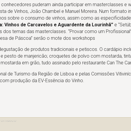
is conhecedores puderam ainda participar em masterclasses e
ista de Vinhos, João Chambel e Manuel Moreira. Num formato i
selhos sobre o consumo de vinhos, assim como as especificidad
a: Vinhos de Carcavelos e Aguardente da Lourinhã”
e “Setú
is dos temas das masterclasses. “Provar como um Profissional”
a Mesa de Páscoa” serão o mote dos workshops
gustação de produtos tradicionais e petiscos. O cardápio inc
do e pesto de manjericão; croquetes de polvo com mostarda, tin
mostarda em grão, tudo assinado pelo restaurante Can The Ca
l de Turismo da Região de Lisboa e pelas Comissões Vitiviní
, com produção da EV-Essência do Vinho.