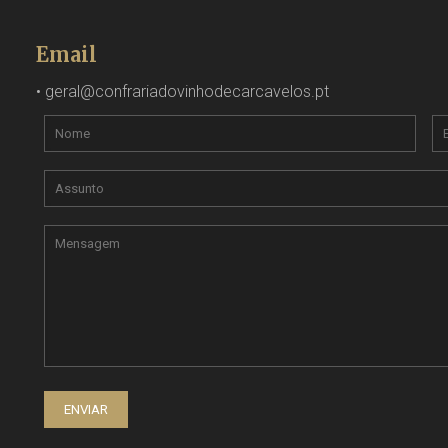
Email
•
geral@confrariadovinhodecarcavelos.pt