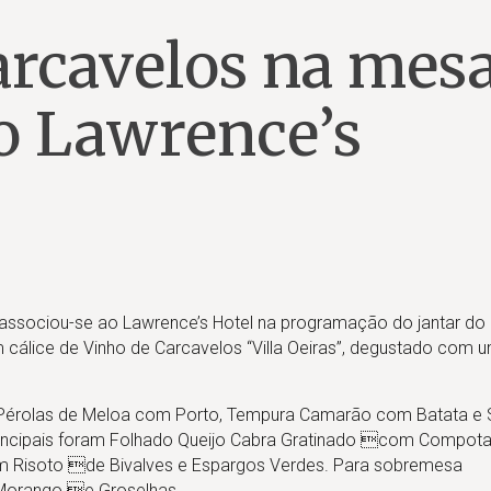
arcavelos na mes
do Lawrence’s
 associou-se ao Lawrence’s Hotel na programação do jantar do
cálice de Vinho de Carcavelos “Villa Oeiras”, degustado com u
 Pérolas de Meloa com Porto, Tempura Camarão com Batata e
incipais foram Folhado Queijo Cabra Gratinado com Compota
com Risoto de Bivalves e Espargos Verdes. Para sobremesa
Morango e Groselhas