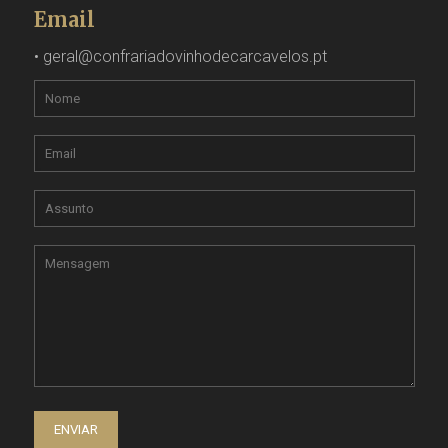
Email
•
geral@confrariadovinhodecarcavelos.pt