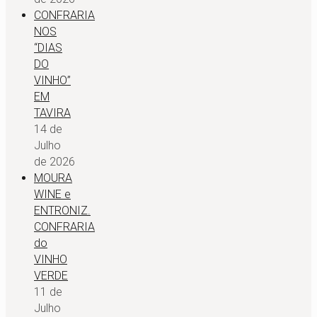
CONFRARIA
NOS
“DIAS
DO
VINHO”
EM
TAVIRA
14 de
Julho
de 2026
MOURA
WINE e
ENTRONIZ.
CONFRARIA
do
VINHO
VERDE
11 de
Julho