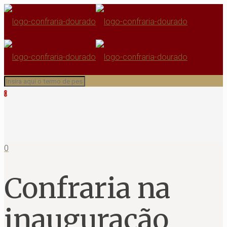
0
0
Confraria na
inauguração