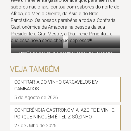
teve uma ementa gastronómica que, para além de
sabores nacionais, contou com sabores do norte de
África, do Médio Oriente, da Ásia e do Brasil.
Fantástico! Os nossos parabéns a toda a Confraria
Gastronómica da Amadora na pessoa da sua
Presidente e Grã- Mestre, a Dra. Irene Pimenta… e
que essa nova sede chegue depressa!!!
ENTRONIZAÇÃO DE NOVOS
INTERVENÇÃO DO
MISSÃO DA CONFRARIA GASTRONÓMICA DA AMADORA
CONFRADES
REPRESENTANTE DA
FEDERAÇÃO DAS
VEJA TAMBÉM
CONFRARIAS BÁQUICAS DE
PORTUGAL
CONFRARIA DO VINHO CARCAVELOS EM
CAMBADOS
5 de Agosto de 2026
CONFERÊNCIA GASTRONOMIA, AZEITE E VINHO,
PORQUE NINGUÉM É FELIZ SÓZINHO
27 de Julho de 2026