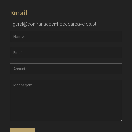
Email
•
geral@confrariadovinhodecarcavelos.pt