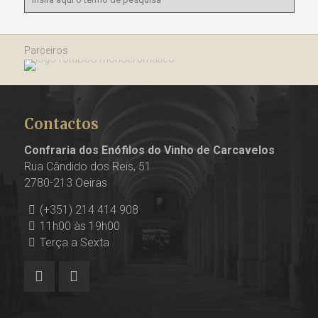
Parceiros
Contactos
Confraria dos Enófilos do Vinho de Carcavelos
Rua Cândido dos Reis, 51
2780-213 Oeiras
(+351) 214 414 908
11h00 às 19h00
Terça a Sexta