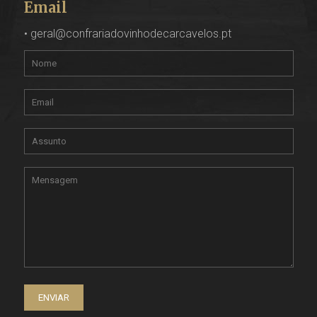
Email
•
geral@confrariadovinhodecarcavelos.pt