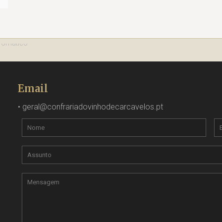
Email
•
geral@confrariadovinhodecarcavelos.pt