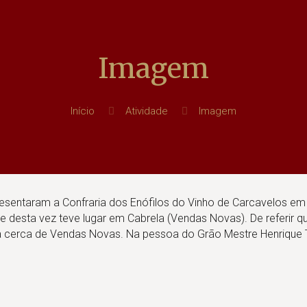
Imagem
Início
Atividade
Imagem
esentaram a Confraria dos Enófilos do Vinho de Carcavelos em
desta vez teve lugar em Cabrela (Vendas Novas). De referir qu
la cerca de Vendas Novas. Na pessoa do Grão Mestre Henrique T