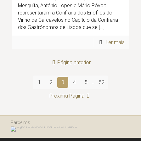
Mesquita, António Lopes e Mário Póvoa
representaram a Confraria dos Enófilos do
Vinho de Carcavelos no Capítulo da Confraria
dos Gastrónomos de Lisboa que se
[…]
Ler mais
Página anterior
1
2
3
4
5
...
52
Próxima Página
Parceiros